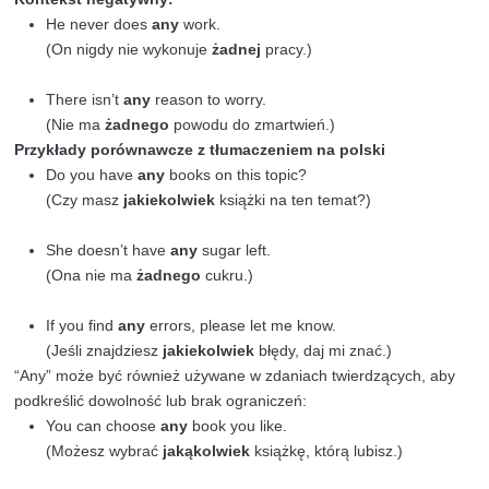
Użycie w zdaniach pytających i przeczących
Słowo “any” jest najczęściej używane w zdaniach pytaj
przeczących. W tych kontekstach “any” wskazuje na do
lub liczbę, często bez znaczenia, jak mała by ona była
polskim “any” można przetłumaczyć jako “jakikolwiek”, 
“żadne” lub “cokolwiek”.
Przykłady zdań z “any”
Zdania pytające:
Do you have
any
questions?
(Czy masz
jakieś
pytania?)
Is there
any
milk left in the fridge?
(Czy jest
jakieś
mleko w lodówce?)
Zdania przeczące:
I don’t have
any
money.
(Nie mam
żadnych
pieniędzy.)