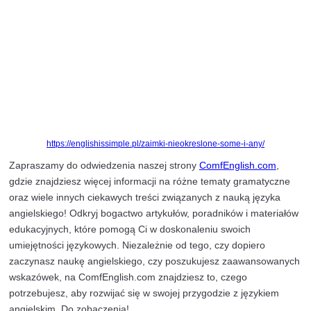
twierdzących, aby wskazać nieokreśloną, ale
ograniczoną ilość.
Używanie “some” w zdaniach pytających bez
sugerowania odpowiedzi twierdzącej
Błąd: Do you have
some
questions?
Poprawnie: Do you have
any
questions?
Wyjaśnienie: W większości pytań używamy “a
może być używane, gdy pytanie sugeruje od
twierdzącą lub oferujemy coś uprzejmie.
Nieprawidłowe tłumaczenie “any” w zdaniach