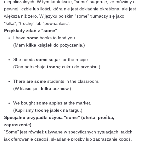
nieokreśloności. Poprawne stosowanie tych słów może
poprawić klarowność i precyzję naszych wypowiedzi. 
artykule przyjrzymy się bliżej, kiedy i jak używać some 
różnice między nimi, a także omówimy typowe błędy, k
popełniają uczący się języka angielskiego.
Przygotowaliśmy również zestaw praktycznych ćwiczeń
pomogą utrwalić zdobytą wiedzę. Zapraszamy do lektu
wspólnej nauki, aby jeszcze lepiej opanować te niezb
elementy angielskiej gramatyki!
“Some” – Definicja i zastosowanie
Użycie w zdaniach twierdzących
Słowo “some” jest najczęściej używane w zdaniach twi
aby wskazać nieokreśloną, ale ograniczoną ilość cze
odnosić się zarówno do rzeczowników policzalnych, jak