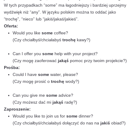
niepoliczalnych. W tym kontekście, “some” sugeruje, 
pewnej liczbie lub ilości, która nie jest dokładnie określ
większa niż zero. W języku polskim “some” tłumaczy si
“kilka”, “trochę” lub “pewna ilość”.
Przykłady zdań z “some”
I have
some
books to lend you.
(Mam
kilka
książek do pożyczenia.)
She needs
some
sugar for the recipe.
(Ona potrzebuje
trochę
cukru do przepisu.)
There are
some
students in the classroom.
(W klasie jest
kilku
uczniów.)
We bought
some
apples at the market.
(Kupiliśmy
trochę
jabłek na targu.)