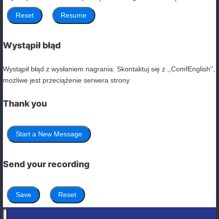
I don’t have
any
money.
He has
some
time.
Any
student can participate in the competitio
Podsumowanie rożnicy some any