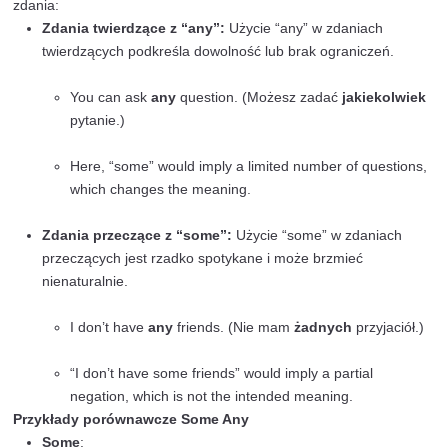
podkreślić dowolność lub brak ograniczeń:
You can choose
any
book you like.
(Możesz wybrać
jakąkolwiek
książkę, którą lubisz
Any
student can participate in the competition.
(
Każdy
uczeń może wziąć udział w konkursie.)
Porównanie Some Any
Różnice w użyciu
Choć some any mogą być stosowane w podobnych kon
istnieją kluczowe różnice w ich użyciu:
Zdania twierdzące:
“Some” używamy w zdaniac
twierdzących, aby wskazać nieokreśloną, ale ogr
ilość czegoś. “Any” rzadko występuje w zdaniach
twierdzących, chyba że chcemy podkreślić dowoln