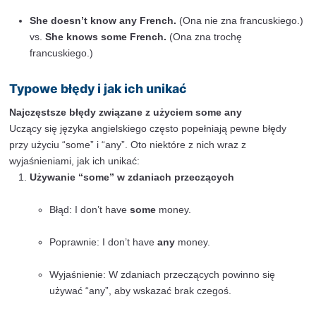
Zdania pytające:
W zdaniach pytających “any” je
gdy pytamy o istnienie lub dostępność czegoś. “
być używane, gdy pytanie sugeruje odpowiedź twi
gdy oferujemy coś lub prosimy o coś uprzejmie.
Do you have
any
questions? (Czy masz
jaki
Would you like
some
coffee? (Czy chciałbyś/
trochę
kawy?)
Kiedy zamiana jest niemożliwa
Nie zawsze można zamienić some any bez zmiany zn
zdania:
Zdania twierdzące z “any”:
Użycie “any” w zdan
twierdzących podkreśla dowolność lub brak ogran