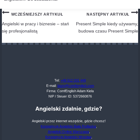
twierdzących
Błąd: You can take
some
book you like.
Poprawnie: You can take
any
book you like.
Wyjaśnienie: “Any” w zdaniach twierdzących 
dowolność lub brak ograniczeń, co w tym prz
istotne.
Ćwiczenia i praktyka: Some Any
Aby pomóc w unikaniu tych błędów, oto kilka ćwiczeń,
samodzielnie wykonać:
Popraw zdania
I don’t have some information.