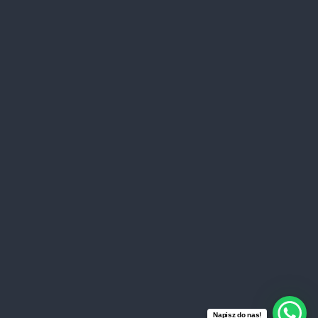
Thank you
Start a New Message
Send your recording
Save
Reset
Home
O nas
Test poziomujący
E-learning
Blog