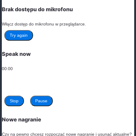
Odpowiedzi i wyjaśnienia
Popraw zdania
I don’t have
any
information.
She needs
some
advice.
There isn’t
any
milk left.
Do you want
some
cookies?
Wstaw odpowiednie słowo: some any
?
Do you have
any
books to lend me?
I didn’t see
any
of my friends at the party.
Could I have
some
water, please?
If you find
any
errors, let me know.
Przetłumacz zdania na język angielski
Do you have
any
questions?