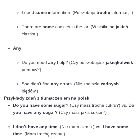
I have
some
books to lend you. (Mam
kilka
k
pożyczenia.)
You can choose
any
book you like. (Możesz 
jakąkolwiek
książkę, którą lubisz.)
Zdania przeczące:
“Any” jest powszechnie używ
zdaniach przeczących, aby oznaczyć brak czegoś
rzadko pojawia się w takim kontekście.
I don’t have
any
money. (Nie mam
żadnych
p
She didn’t see
any
friends at the party. (Nie w
żadnych
przyjaciół na imprezie.)