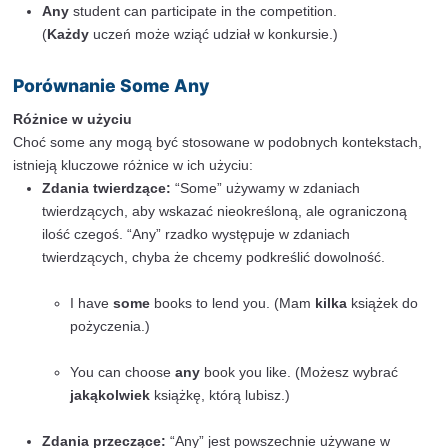
She didn’t see
any
friends at the party.
(Nie widziała
żadnych
przyjaciół na imprezie.)
Specjalne przypadki użycia “any” (warunki, konte
negatywny)
“Any” może być również używane w zdaniach warunko
w kontekście negatywnym, podkreślając, że coś nie m
ograniczeń co do ilości lub rodzaju.
Warunki:
If you have
any
problems, call me.
(Jeśli będziesz miał
jakiekolwiek
problemy, zadz
mnie.)
Let me know if there are
any
changes.
(Daj mi znać, jeśli będą
jakieś
zmiany.)
Kontekst negatywny: