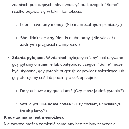
He never does
any
work.
(On nigdy nie wykonuje
żadnej
pracy.)
There isn’t
any
reason to worry.
(Nie ma
żadnego
powodu do zmartwień.)
Przykłady porównawcze z tłumaczeniem na polski
Do you have
any
books on this topic?
(Czy masz
jakiekolwiek
książki na ten temat?)
She doesn’t have
any
sugar left.
(Ona nie ma
żadnego
cukru.)
If you find
any
errors, please let me know.
(Jeśli znajdziesz
jakiekolwiek
błędy, daj mi znać.
“Any” może być również używane w zdaniach twierdzą