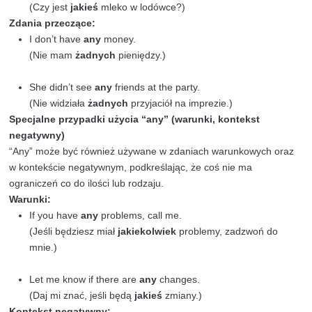
(Czy mogę prosić o
trochę
wody?)
Can you give me
some
advice?
(Czy możesz dać mi
jakąś
radę?)
Zaproszenie:
Would you like to join us for
some
dinner?
(Czy chciałbyś/chciałabyś dołączyć do nas na
jaki
How about
some
tea?
(Może
trochę
herbaty?)
W tych sytuacjach “some” sprawia, że propozycja lub 
bardziej naturalnie i uprzejmie, co jest istotne w codzi
komunikacji.
“Any” – Definicja i zastosowanie