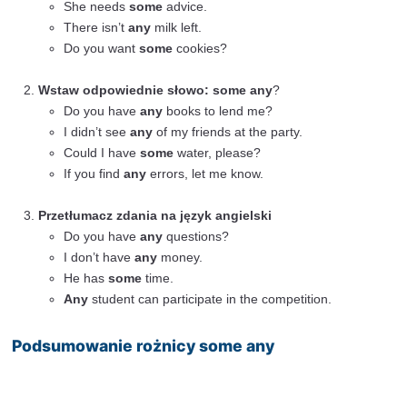
Błąd: I don’t have
some
money.
Poprawnie: I don’t have
any
money.
Wyjaśnienie: W zdaniach przeczących powinn
używać “any”, aby wskazać brak czegoś.
Używanie “any” w zdaniach twierdzących bez
dowolności
Błąd: I have
any
friends in New York.
Poprawnie: I have
some
friends in New York.
Wyjaśnienie: “Some” jest używane w zdaniac