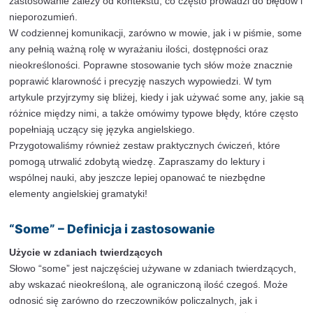
Podsumowanie
Kluczowe punkty do zapamiętania
Dalsza lektura i zasoby
Wprowadzenie
Język angielski, choć często uznawany za stosunkowo
porównaniu do innych języków, posiada wiele subtelny
niuansów, które mogą stanowić wyzwanie dla uczących
Jednym z takich zagadnień jest właściwe użycie słów 
Choć na pierwszy rzut oka mogą wydawać się one pod
zastosowanie zależy od kontekstu, co często prowadzi
nieporozumień.
W codziennej komunikacji, zarówno w mowie, jak i w 
any pełnią ważną rolę w wyrażaniu ilości, dostępności 