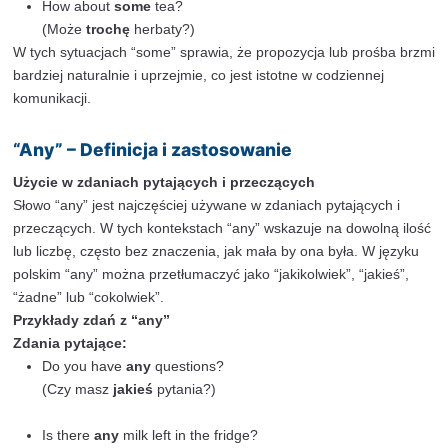
Specjalne przypadki użycia “some” (oferta, prośba
zaproszenie)
“Some” jest również używane w specyficznych sytuacja
jak oferowanie czegoś, składanie prośby lub zaprasza
W tych przypadkach “some” ma łagodniejszy i bardzie
wydźwięk niż “any”. W języku polskim można to oddać 
“trochę”, “nieco” lub “jakiś/jakaś/jakieś”.
Oferta:
Would you like
some
coffee?
(Czy chciałbyś/chciałabyś
trochę
kawy?)
Can I offer you
some
help with your project?
(Czy mogę zaoferować
jakąś
pomoc przy twoim p
Prośba:
Could I have
some
water, please?