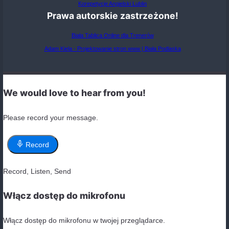
She needs any advice.
There isn’t some milk left.
Do you want any cookies?
Wstaw odpowiednie słowo: some any
Do you have _______ books to lend me?
I didn’t see _______ of my friends at the party
Could I have _______ water, please?
If you find _______ errors, let me know.
Przetłumacz zdania na język angielski
Czy masz jakieś pytania?
Nie mam żadnych pieniędzy.
On ma trochę czasu.
Każdy uczeń może wziąć udział w konkursie.