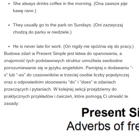
Przykłady:
I do not (don’t) like fast food. (Nie lubię fast foodu.
He does not (doesn’t) watch TV. (On nie ogląda tel
We do not (don’t) go to the gym every day. (Nie 
siłownię codziennie.)
Tworzenie pytań
Struktura pytań ogólnych (Yes/No questions):
Do/Does + podmiot + czasownik (w formie podsta
reszta zdania?
Przykłady:
Do you play chess? (Czy grasz w szachy?)