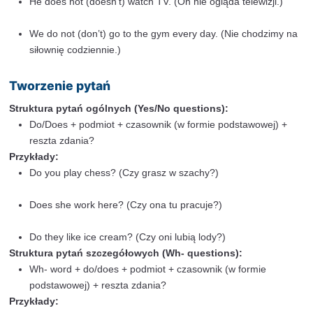
pojedynczej:
1.
Do większości czasowników dodajemy “-s”:
play → plays
read → reads
write → writes
2.
Jeżeli czasownik kończy się na -o, -ch, -sh, -ss, -
dodajemy “-es”:
go → goes
watch → watches
wash → washes
pass → passes
fix → fixes
buzz → buzzes
3.
Jeżeli czasownik kończy się na spółgłoskę + -y
-y na -ies:
study → studies