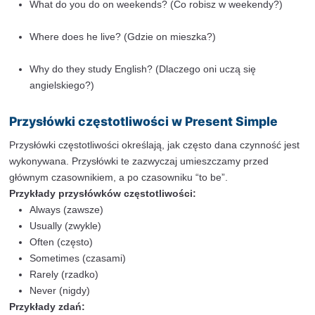
fly → flies
try → tries
4.
Jeżeli czasownik kończy się na samogłoskę + -
tylko “-s”:
play → plays
enjoy → enjoys
say → says
Zdania przeczące
Struktura zdania przeczącego:
Podmiot + do/does + not + czasownik (w formie p
+ reszta zdania.
Dla trzeciej osoby liczby pojedynczej (he, she, it):
Podmiot + does + not + czasownik (w formie pods
reszta zdania.