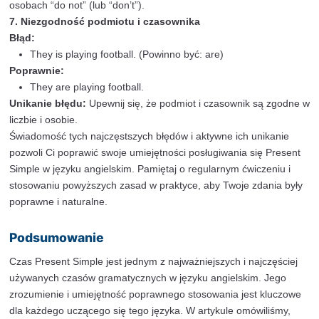
Przysłówki częstotliwości w Present S
Przykłady:
She always drinks coffee in the morning. (Ona za
kawę rano.)
They usually go to the park on Sundays. (Oni zaz
chodzą do parku w niedziele.)
He is never late for work. (On nigdy nie spóźnia si
Ćwiczenie:
Uzupełnij zdania przysłówkami częstotliwo
usually, often, sometimes, rarely, never).
She ___ (czyta) reads books in the evening.
They ___ (chodzą) go to the cinema.
He ___ (nie spóźnia się) is late for meetings.
Odpowiedzi:
She always reads books in the evening.