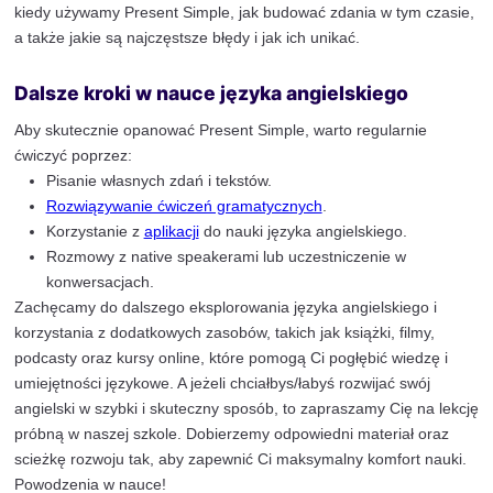
They sometimes go to the cinema.
He is never late for meetings.
Ćwiczenie budowy zdań w Present Simple poprzez two
twierdzących, przeczących oraz pytań, a także odpowi
stosowanie przysłówków częstotliwości, pozwoli Ci lepi
opanować ten czas gramatyczny. Regularne wykonywa
ćwiczeń pomoże w utrwaleniu wiedzy i zwiększy pewn
posługiwaniu się językiem angielskim.
Najczęstrze błędy w użyciu czasu Pr. S
Chociaż Present Simple jest jednym z podstawowych 
gramatycznych w języku angielskim, często zdarzają s
jego użyciu. Poniżej przedstawiamy najczęstsze z nich
sposoby, jak ich unikać.