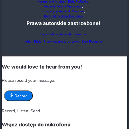
3. Używanie czasownika “be” zamiast “do” w pyta
Błąd:
Is she like swimming? (Powinno być: does she)
Poprawnie:
Does she like swimming?
Unikanie błędu:
Używaj “do” lub “does” do tworzenia
Present Simple, zamiast “be”.
4. Pomijanie przysłówków częstotliwości lub ich zł
umiejscowienie
Błąd:
She goes to the gym always. (Powinno być: alway
Poprawnie:
She always goes to the gym.
Unikanie błędu:
Przysłówki częstotliwości (always, usu
sometimes, rarely, never) umieszczaj przed głównym
czasownikiem, ale po czasowniku “to be”.