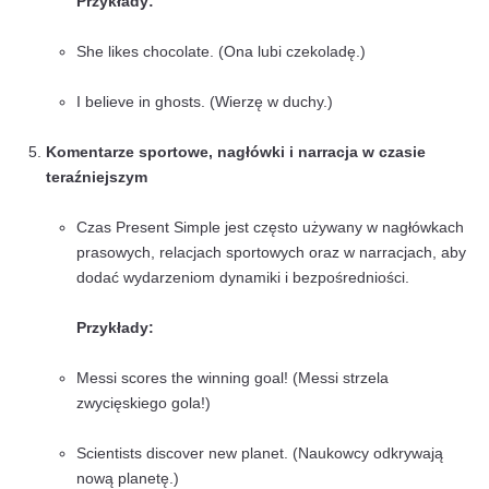
Opis czynności powtarzających się
Opisuje działania, które się powtarzają, choć
niekoniecznie codziennie.
Przykłady:
He plays tennis on weekends. (On gra w teni
weekendy.)
We visit our grandparents every summer. (
naszych dziadków każdego lata.)
Użycie z czasownikami statycznymi (stative ve
Niektóre czasowniki, takie jak believe, know, l