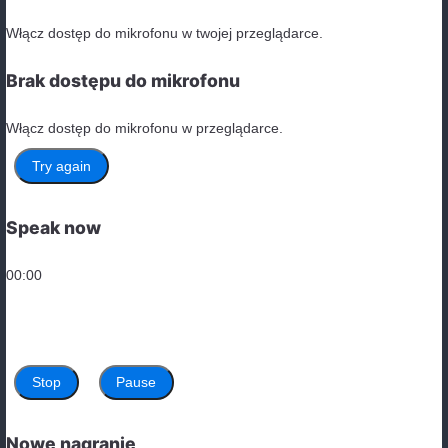
5. Mylące czas Present Simple z Present Continuo
Błąd:
He is going to the gym every day. (Powinno być: 
Poprawnie:
He goes to the gym every day.
Unikanie błędu:
Present Simple używamy do opisywan
stałych czynności, a Present Continuous do opisywani
dziejących się w chwili mówienia.
6. Złe użycie “do” i “does” w zdaniach przeczącyc
Błąd:
She don’t like apples. (Powinno być: doesn’t)
Poprawnie:
She doesn’t like apples.
Unikanie błędu:
Pamiętaj, aby w trzeciej osobie liczb
pojedynczej używać “does not” (lub “doesn’t”), a w po