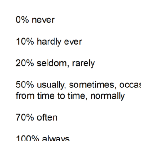
Does she work here? (Czy ona tu pracuje?)
Do they like ice cream? (Czy oni lubią lody?)
Struktura pytań szczegółowych (Wh- questions):
Wh- word + do/does + podmiot + czasownik (w fo
podstawowej) + reszta zdania?
Przykłady:
What do you do on weekends? (Co robisz w wee
Where does he live? (Gdzie on mieszka?)
Why do they study English? (Dlaczego oni uczą si
angielskiego?)
Przysłówki częstotliwości w Present S