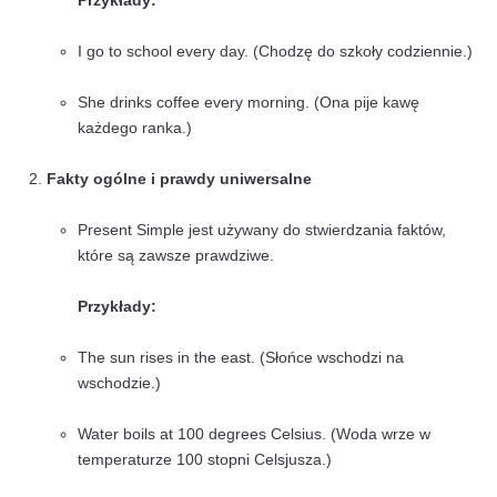
Zacznijmy więc od podstaw i dowiedzmy się, kiedy u
Present Simple oraz jak poprawnie budować zdania w 
Present Simple kiedy używamy?
Present Simple jest używany w kilku kluczowych sytua
języku angielskim. Poniżej przedstawiamy najważniejsz
Opis rutyn i nawyków
Używamy Present Simple do opisywania czynn
wykonujemy regularnie, zwykle na co dzień.
Przykłady:
I go to school every day. (Chodzę do szkoły c