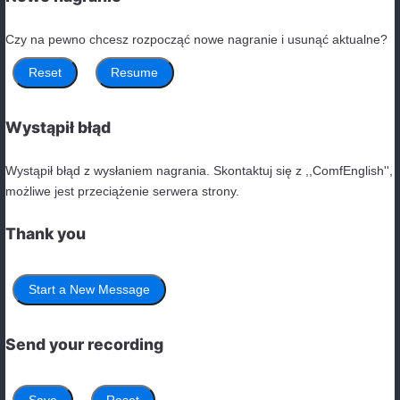
osobach “do not” (lub “don’t”).
7. Niezgodność podmiotu i czasownika
Błąd:
They is playing football. (Powinno być: are)
Poprawnie:
They are playing football.
Unikanie błędu:
Upewnij się, że podmiot i czasownik
liczbie i osobie.
Świadomość tych najczęstszych błędów i aktywne ich 
pozwoli Ci poprawić swoje umiejętności posługiwania s
Simple w języku angielskim. Pamiętaj o regularnym ćwi
stosowaniu powyższych zasad w praktyce, aby Twoje z
poprawne i naturalne.
Podsumowanie