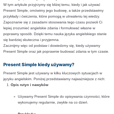
efektywnej komunikacji. Jego zrozumienie i poprawne
jest kluczowe dla każdego, kto pragnie posługiwać się
w sposób płynny i naturalny.
Czas Present Simple jest używany głównie do opisywa
czynności rutynowych, stałych prawd oraz sytuacji, któ
lub powtarzające się. W przeciwieństwie do innych cz
Present Simple koncentruje się na tym, co jest zwykle
a nie na tym, co dzieje się w danym momencie.
W tym artykule przyjrzymy się bliżej temu, kiedy i jak 
Present Simple, omówimy jego budowę, a także przed
przykłady i ćwiczenia, które pomogą w utrwaleniu tej w
Zapoznanie się z zasadami stosowania tego czasu poz
lepiej zrozumieć angielskie zdania i formułować własn
poprawny sposób. Dzięki temu nauka języka angielski
się bardziej skuteczna i przyjemna.