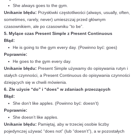
Tworzenie pytań
Przykłady:
Do you like pizza? (Czy lubisz pizzę?)
Does she work here? (Czy ona tu pracuje?)
Do they visit their grandparents often? (Czy oni c
odwiedzają swoich dziadków?)
Ćwiczenie:
Przekształć zdania twierdzące na pytania.
You play tennis. (Ty grasz w tenisa.)
He drives to work. (On jeździ do pracy samochod
They have a dog. (Oni mają psa.)
Odpowiedzi:
Do you play tennis?
Does he drive to work?
Do they have a dog?