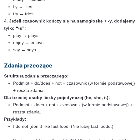
Zdania twierdzące
Struktura zdania twierdzącego:
Podmiot + czasownik (w formie podstawowej) + re
Dla trzeciej osoby liczby pojedynczej (he, she, it):
Podmiot + czasownik (dodajemy “-s” lub “-es”) + r
zdania.
Przykłady:
I play football every weekend. (Gram w piłkę nożn
weekend.)
She plays the piano beautifully. (Ona pięknie gra n
They work in a big company. (Oni pracują w dużej 
Dodawanie końcówki “-s” w trzeciej osobie liczby