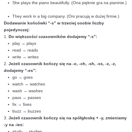
Przykłady:
Messi scores the winning goal! (Messi strzela
zwycięskiego gola!)
Scientists discover new planet. (Naukowcy o
nową planetę.)
Budowa czasu Pr. Simple
Budowa zdań w czasie Present Simple jest stosunkowo
bezpośrednia. W tej sekcji omówimy, jak tworzyć zdani
twierdzące, przeczące oraz pytania, a także jak używa
przysłówków częstotliwości oraz zasady dodawania koń
w trzeciej osobie liczby pojedynczej.