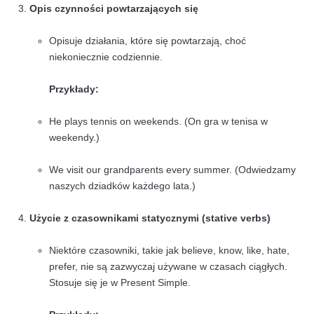
She drinks coffee every morning. (Ona pije 
każdego ranka.)
Fakty ogólne i prawdy uniwersalne
Present Simple jest używany do stwierdzania 
które są zawsze prawdziwe.
Przykłady:
The sun rises in the east. (Słońce wschodzi n
wschodzie.)
Water boils at 100 degrees Celsius. (Woda w
temperaturze 100 stopni Celsjusza.)