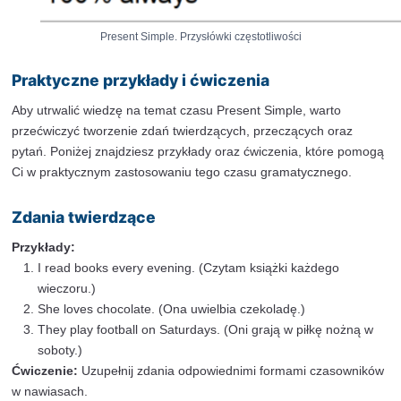
Przysłówki częstotliwości określają, jak często dana cz
wykonywana. Przysłówki te zazwyczaj umieszczamy p
głównym czasownikiem, a po czasowniku “to be”.
Przykłady przysłówków częstotliwości:
Always (zawsze)
Usually (zwykle)
Often (często)
Sometimes (czasami)
Rarely (rzadko)
Never (nigdy)
Przykłady zdań:
She always drinks coffee in the morning. (Ona za
kawę rano.)
They usually go to the park on Sundays. (Oni zaz