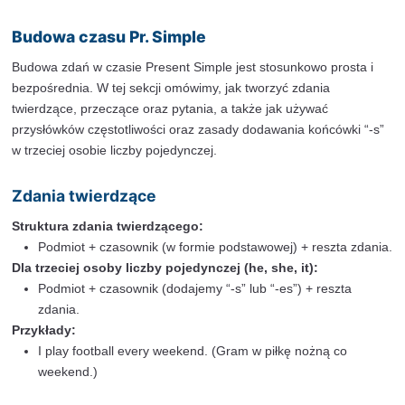
prefer, nie są zazwyczaj używane w czasach c
Stosuje się je w Present Simple.
Przykłady:
She likes chocolate. (Ona lubi czekoladę.)
I believe in ghosts. (Wierzę w duchy.)
Komentarze sportowe, nagłówki i narracja w c
teraźniejszym
Czas Present Simple jest często używany w 
prasowych, relacjach sportowych oraz w narr
dodać wydarzeniom dynamiki i bezpośrednioś