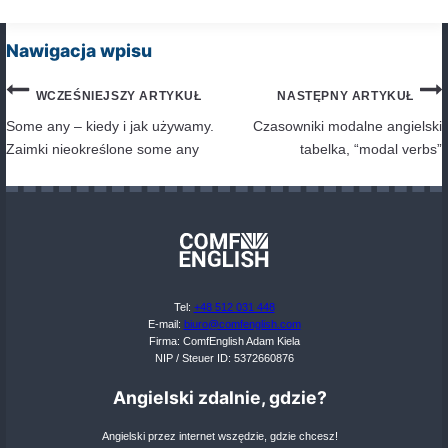
1. Pomijanie końcówki “-s” w trzeciej osobie liczb
pojedynczej
Błąd:
She work in a bank. (Powinno być: works)
Poprawnie:
She works in a bank.
Unikanie błędu:
Pamiętaj, że w trzeciej osobie liczby
(he, she, it) do czasownika dodajemy końcówkę “-s” lub
2. Używanie czasownika “do” w zdaniach twierdz
trzeciej osobie liczby pojedynczej
Błąd:
He do not like pizza. (Powinno być: does not)
Poprawnie:
He does not (doesn’t) like pizza.
Unikanie błędu:
Zawsze używaj “does” zamiast “do” 
przeczeniach i pytaniach z trzeciej osoby liczby pojedy