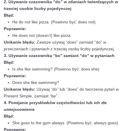
Zdania przeczące
Przykłady:
I do not (don’t) like spinach. (Nie lubię szpinaku.)
He does not (doesn’t) play the guitar. (On nie gra 
They do not (don’t) live in New York. (Oni nie mie
Nowym Jorku.)
Ćwiczenie:
Przekształć zdania twierdzące na zdania 
She speaks French. (Ona mówi po francusku.)
We go to the gym. (Chodzimy na siłownię.)
He watches movies every weekend. (On ogląda fi
weekend.)
Odpowiedzi:
She does not (doesn’t) speak French.
We do not (don’t) go to the gym.
He does not (doesn’t) watch movies every weeke