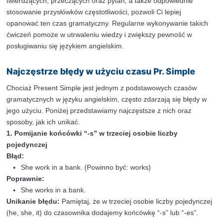
Przykłady:
I read books every evening. (Czytam książki każ
wieczoru.)
She loves chocolate. (Ona uwielbia czekoladę.)
They play football on Saturdays. (Oni grają w pił
soboty.)
Ćwiczenie:
Uzupełnij zdania odpowiednimi formami 
w nawiasach.
He ___ (work) in a bank.
We ___ (watch) TV every night.
She ___ (study) English at university.
Odpowiedzi:
He works in a bank.
We watch TV every night.
She studies English at university.