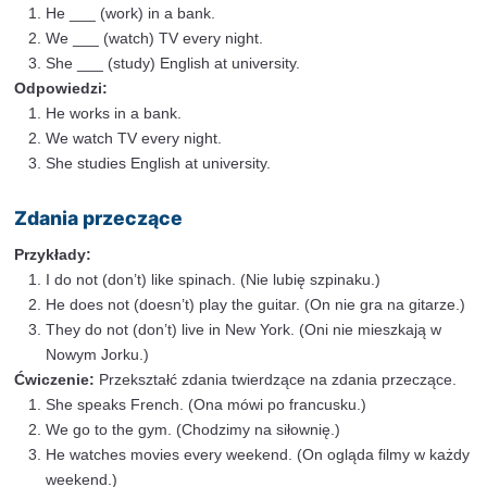
chodzą do parku w niedziele.)
He is never late for work. (On nigdy nie spóźnia si
Budowa zdań w Present Simple jest łatwa do opanowa
znajomość tych podstawowych struktur umożliwia sw
porozumiewanie się w języku angielskim. Pamiętaj o d
s” lub “-es” do czasowników w trzeciej osobie liczby p
oraz o odpowiednim stosowaniu “do” i “does” w zdani
przeczących i pytaniach. W kolejnej sekcji przejdziemy
praktycznych przykładów i ćwiczeń, które pomogą Ci ut
zasady.