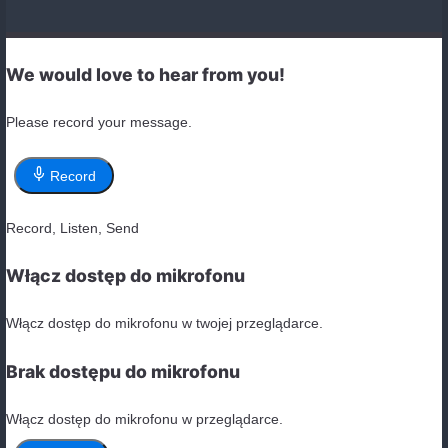
going
to visit
eating
going
to finish
to buy
Gerund infinitive ćwiczenia, ćwiczenie 2:
He enjoys playing basketball on weekends.
She avoids eating fast food because it’s unheal
They want to learn how to speak Spanish fluentl
We discussed going to the beach for vacation th
My friend suggested going hiking in the mounta
Gerund infinitive ćwiczenia, ćwiczenie 3: (Przykłado