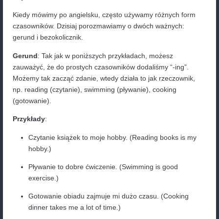
gerundium – co to jest?
Gerund infinitive ćwiczenia znajdziesz poniżej w tym 
Przypominam, że więcej na tematy gramatyczne zna
naszym blogu lub
platformie e-learningowej
.
Gerund i Bezokolicznik w Angielskim: Co to jest 
Używać?
Kiedy mówimy po angielsku, często używamy różnyc
czasowników. Dzisiaj porozmawiamy o dwóch ważny
gerund i bezokolicznik.
Gerund
: Tak jak w poniższych przykładach, możesz
zauważyć, że do prostych czasowników dodaliśmy “-
Możemy tak zacząć zdanie, wtedy działa to jak rzec