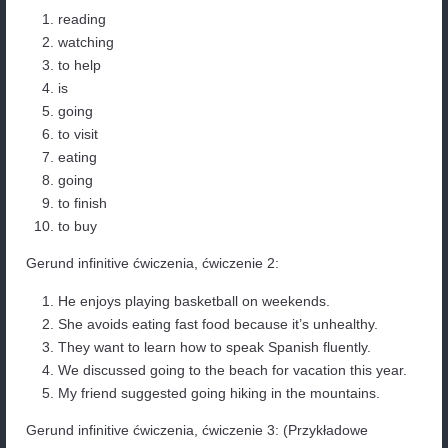
They want learn how to speak Spanish fluently.
We discussed go to the beach for vacation this 
My friend suggested to go hiking in the mountai
Gerund infinitive ćwiczenia,
ć
wiczenie 3: Utwórz
Utwórz zdania, używając odpowiedniej formy czasow
która została podana w nawiasach.
(dancing)
_____________________________________
___________________.
(swimming)
_____________________________________
___________________.
(to study)
_____________________________________