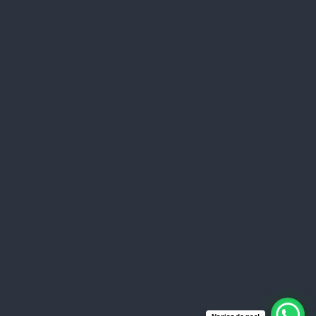
Wystąpił błąd z wysłaniem nagrania. Skontaktuj się z ,,
możliwe jest przeciążenie serwera strony.
Thank you
Start a New Message
Send your recording
Save
Reset