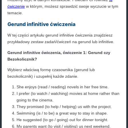
się
za granicą.)
They
want
to travel
around the world. (Oni ch
podróżować
po całym świecie.)
She
plans to
start
her own business next year
planuje otworzyć własną firmę w przyszłym roku
I
hope to
travel
to Japan someday. (Mam nadzi
kiedyś podróżuję do Japonii.)
They
need to
finish
their homework before th
out. (Oni muszą skończyć swoją pracę domową
będą mogli wyjść.)
He
tries to
eat
healthy, but sometimes he can’t 
junk food. (On próbuje jeść zdrowo, ale czasam