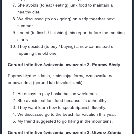
może oprzeć się niezdrowemu jedzeniu.)
She
learned to
play
the piano when she was a 
(Nauczyła się grać na pianinie, gdy była dzieck
Wybór pomiędzy gerund a infinitive nie jest taki prost
tylko wydaje. Istnieje duża ilość słów po których mo
wstawić “to” jak i “-ing”. Najlepiej więc uczyć się na
przykładach i na własnych błędach. Sięgaj po różne 
i zapisuj je sobie na kartce podkreślając po czym, po
słowach następuje “to” jak i “-ing”. Nie widzę lepsze
niż tworzenie zdań samemu i odkrywanie jakich komb
możemy użyć w danym kontekście. Polecam Ci rów
ćwiczenie
w którym, możesz sprawdzić swoje wyczuc
temacie.
Gerund infinitive ćwiczenia