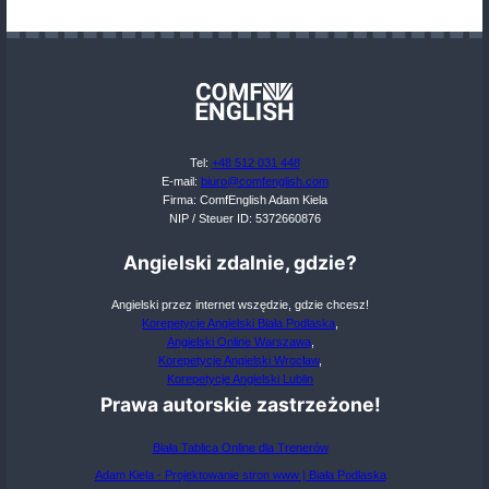
They discussed ________________ (visit) Pari
summer.
She decided ________________ (learn) how to
piano.
We need ________________ (buy) some grocer
the party.
He suggested ________________ (go) to the c
together.
Odpowiedzi:
Gerund infinitive ćwiczenia, ćwiczenie 1:
reading
watching
to help
is