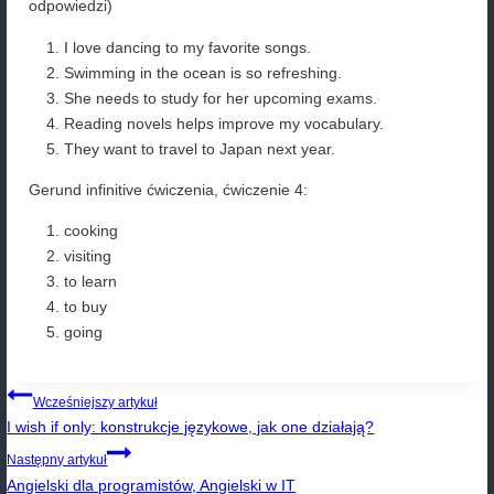
___________________.
(reading)
_____________________________________
___________________.
(to travel)
_____________________________________
___________________.
Gerund infinitive ćwiczenia,
ć
wiczenie 4: Uzupeł
odpowiednimi formami czasownika
Uzupełnij zdania poniżej, używając odpowiedniej fo
czasownika (gerund lub bezokolicznik) z podanych 
nawiasach czasowników.
He enjoys ________________ (cook) dinner for
friends.