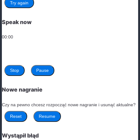
odpowiedzi)
I love dancing to my favorite songs.
Swimming in the ocean is so refreshing.
She needs to study for her upcoming exams.
Reading novels helps improve my vocabulary.
They want to travel to Japan next year.
Gerund infinitive ćwiczenia, ćwiczenie 4:
cooking
visiting
to learn
to buy
going