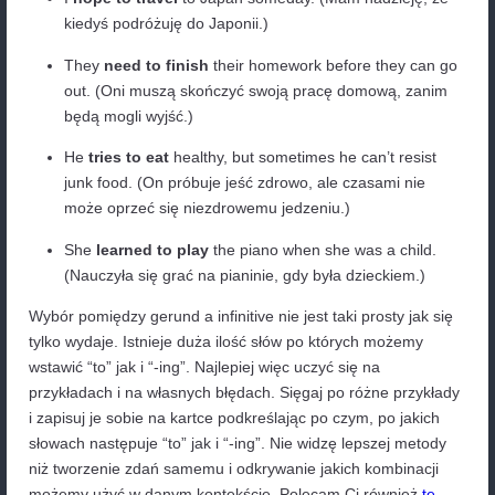
“to” (np. to eat, to sleep).
Przykłady bezokolicznika
:
Muszę iść do sklepu. (I need to go to the store.
Chcę nauczyć się grać na gitarze. (I want to lea
guitar.)
Lubię pić kawę rano. (I like to drink coffee in th
morning.)
Dużą rolę odgrywają słowa po których może nas
bezokolicznik
:
She
promised
to call
me later. (Ona obiecała
zadzwonić
do mnie później.)
He
decided
to study
abroad. (On zdecydowa