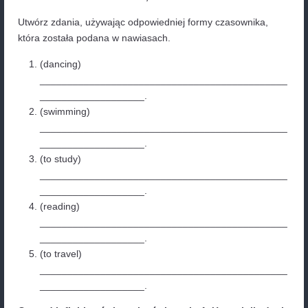
W tej części artykułu gerund infinitive ćwiczenia znaj
przykładowy zestaw zadań/ćwiczeń na gerund lub infi
Gerund infinitive ćwiczenia, ć
wiczenie 1: Gerund
Bezokolicznik?
Wybierz właściwą formę czasownika (gerund lub
bezokolicznik) i uzupełnij każde zdanie.
She enjoys (read / reading) novels in her free t
I prefer (to watch / watching) movies at home r
going to the cinema.
They promised (to help / helping) us with the pr
Swimming (is / to be) a great way to stay in sha
He suggested (to go / going) out for dinner toni
My parents want (to visit / visiting) us next wee