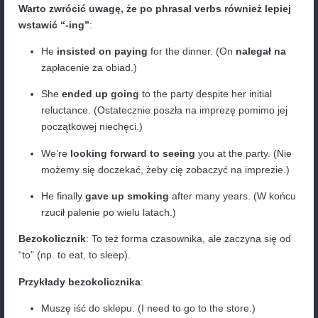
powieści.)
He
avoids
eating
junk food. (On unika
jedzen
niezdrowego jedzenia.)
They
discussed
going
on vacation together. (
omawiali
wyjazd
na wakacje razem.)
They
enjoyed
going
to the beach last summer
lubili
jeździć
na plażę w zeszłe lato.)
She
avoided
eating
sweets to stay healthy. (
unikała
jedzenia
słodyczy, aby być zdrową.)
He
keeps
putting off
studying for his exams un
last minute. (On ciągle odkłada naukę na egza
ostatniej chwili.)