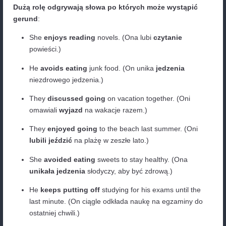
np. reading (czytanie), swimming (pływanie), cookin
(gotowanie).
Przykłady
:
Czytanie książek to moje hobby. (Reading book
hobby.)
Pływanie to dobre ćwiczenie. (Swimming is goo
exercise.)
Gotowanie obiadu zajmuje mi dużo czasu. (Coo
dinner takes me a lot of time.)
Dużą rolę odgrywają słowa po których może wys
gerund
:
She
enjoys
reading
novels. (Ona lubi
czytani