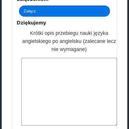
Wyraź zgodę na nagrywanie, twoje dane
przechowywane są w pełnej dyskrecji.
Brak dostępu do mikrofonu
Włącz dostęp do mikrofonu w przeglądarce.
Jeszcze raz
Mów teraz
00:00
Stop
Nowe nagranie
Czy na pewno chcesz rozpocząć nowe nagranie