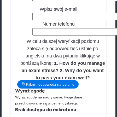
Egzamin 8 klasisty
Matura
FCE
CAE
IELTS
TOEIC
Określ swój poziom
wykorzystaj test poziomujący
Pytania?
Tel: 512 031 448
lub
uruchom czat w prawym dolnym rogu
Twoje imię
Twoje nazwisko