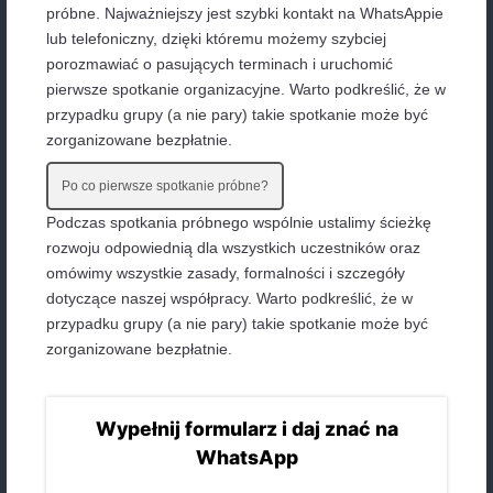
3. Utrzymajmy kontakt SMS lub WhatsApp.
Ile kursantów w grupie?
Potrzebujemy minimum
dwóch kursantów o ty
samym lub bardzo zbliżonym poziomie
, dlateg
ważny jest test poziomujący i spotkanie metodycz
próbne. Najważniejszy jest szybki kontakt na Wha
lub telefoniczny, dzięki któremu możemy szybciej
porozmawiać o pasujących terminach i uruchomić
pierwsze spotkanie organizacyjne. Warto podkreśl
przypadku grupy (a nie pary) takie spotkanie moż
zorganizowane bezpłatnie.
Po co pierwsze spotkanie próbne?