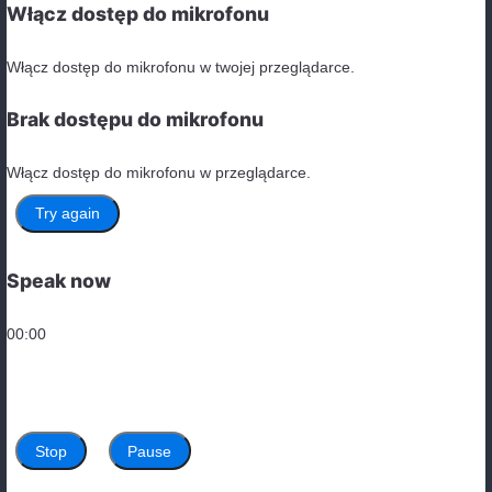
Tel:
+48 512 031 448
E-mail:
biuro@comfenglish.com
Firma: ComfEnglish Adam Kiela
NIP / Steuer ID: 5372660876
Angielski zdalnie, gdzie?