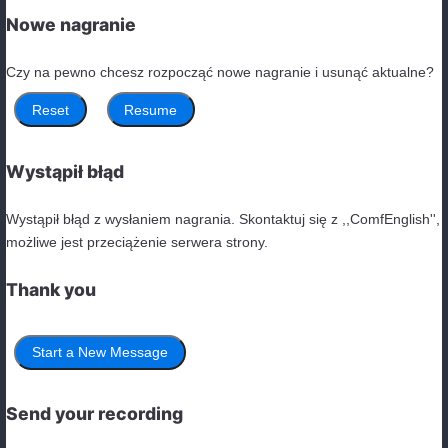
Angielski przez internet wszędzie, gdzie chcesz!
Korepetycje Angielski Biała Podlaska
,
Angielski Online Warszawa
,
Korepetycje Angielski Wrocław
,
Korepetycje Angielski Lublin
Prawa autorskie zastrzeżone!
Biała Tablica Online dla Trenerów
Adam Kiela - Projektowanie stron www | Biała Podlaska
We would love to hear from you!
Please record your message.