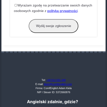
usunąć aktualne?
Od nowa
Wznów
Wystąpił błąd
Wystąpił błąd z wysłaniem nagrania. Skontaktuj 
,,ComfEnglish'', możliwe jest przeciążenie serw
strony.
Posłuchaj swojego nagrania przed
załączeniem
Załącz
Dziękujemy
Krótki opis przebiegu nauki jęz
angielskiego po angielsku (zalecan
nie wymagane)