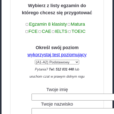
Podczas spotkania próbnego wspólnie ustalimy śc
rozwoju odpowiednią dla wszystkich uczestników 
omówimy wszystkie zasady, formalności i szczegó
dotyczące naszej współpracy. Warto podkreślić, ż
przypadku grupy (a nie pary) takie spotkanie moż
zorganizowane
bezpłatnie.
Wypełnij formularz i daj znać n
WhatsApp
Wybierz z listy egzamin do
którego chcesz się przygotowa