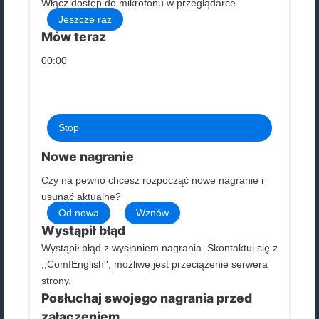
Wpisz swój e-mail
Numer telefonu
W celu dalszej weryfikacji pozi
zaleca się odpowiedzieć ustnie
angielsku na dwa pytania klikają
poniższą ikonę:
1. How do you m
an exam stress? 2. Why do you
to pass your exam well?
Kliknij i odpowiedz na pytanie
Wyraź zgodę